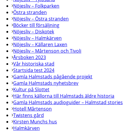
Nöjesliv – Folkparken
Östra stranden
Nöjesliv – Östra stranden
Böcker till försäljning
Nöjesliv – Diskotek
Nöjesliv – Halmkärven
Nöjesliv – Källaren Laxen
Nöjesliv – Mårtenson och Tivoli
Årsboken 2023
Vår historiska stad
Startsida test 2024
Gamla Halmstads pågående projekt
Gamla Halmstads nyhetsbrev
Kultur på Slottet
Här finns källorna till Halmstads äldre historia
Gamla Halmstads audioguider – Halmstad stories
Hotell Mårtenson
Twistens gård
Kirsten Munchs hus
Halmkärven