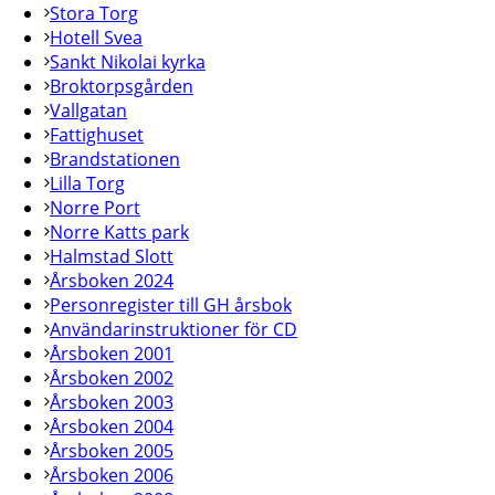
Stora Torg
Hotell Svea
Sankt Nikolai kyrka
Broktorpsgården
Vallgatan
Fattighuset
Brandstationen
Lilla Torg
Norre Port
Norre Katts park
Halmstad Slott
Årsboken 2024
Personregister till GH årsbok
Användarinstruktioner för CD
Årsboken 2001
Årsboken 2002
Årsboken 2003
Årsboken 2004
Årsboken 2005
Årsboken 2006