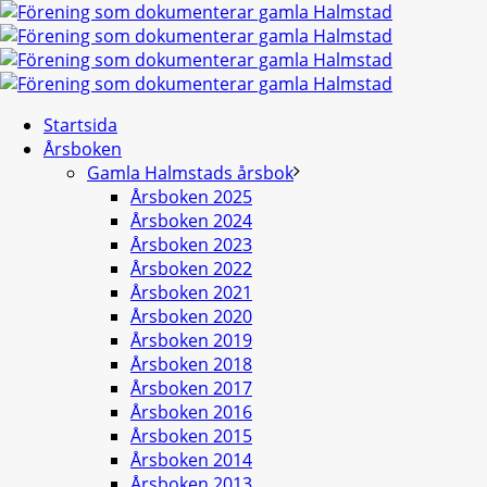
Startsida
Årsboken
Gamla Halmstads årsbok
Årsboken 2025
Årsboken 2024
Årsboken 2023
Årsboken 2022
Årsboken 2021
Årsboken 2020
Årsboken 2019
Årsboken 2018
Årsboken 2017
Årsboken 2016
Årsboken 2015
Årsboken 2014
Årsboken 2013