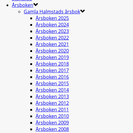
Årsboken
Gamla Halmstads årsbok
Årsboken 2025
Årsboken 2024
Årsboken 2023
Årsboken 2022
Årsboken 2021
Årsboken 2020
Årsboken 2019
Årsboken 2018
Årsboken 2017
Årsboken 2016
Årsboken 2015
Årsboken 2014
Årsboken 2013
Årsboken 2012
Årsboken 2011
Årsboken 2010
Årsboken 2009
Årsboken 2008