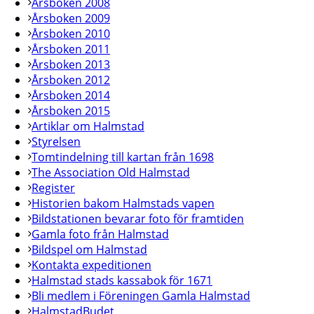
Årsboken 2008
Årsboken 2009
Årsboken 2010
Årsboken 2011
Årsboken 2013
Årsboken 2012
Årsboken 2014
Årsboken 2015
Artiklar om Halmstad
Styrelsen
Tomtindelning till kartan från 1698
The Association Old Halmstad
Register
Historien bakom Halmstads vapen
Bildstationen bevarar foto för framtiden
Gamla foto från Halmstad
Bildspel om Halmstad
Kontakta expeditionen
Halmstad stads kassabok för 1671
Bli medlem i Föreningen Gamla Halmstad
HalmstadBudet