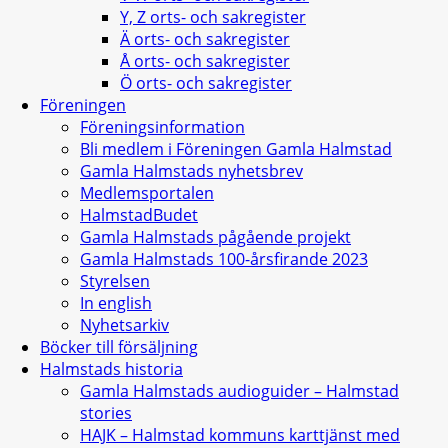
Y, Z orts- och sakregister
Ä orts- och sakregister
Å orts- och sakregister
Ö orts- och sakregister
Föreningen
Föreningsinformation
Bli medlem i Föreningen Gamla Halmstad
Gamla Halmstads nyhetsbrev
Medlemsportalen
HalmstadBudet
Gamla Halmstads pågående projekt
Gamla Halmstads 100-årsfirande 2023
Styrelsen
In english
Nyhetsarkiv
Böcker till försäljning
Halmstads historia
Gamla Halmstads audioguider – Halmstad
stories
HAJK – Halmstad kommuns karttjänst med