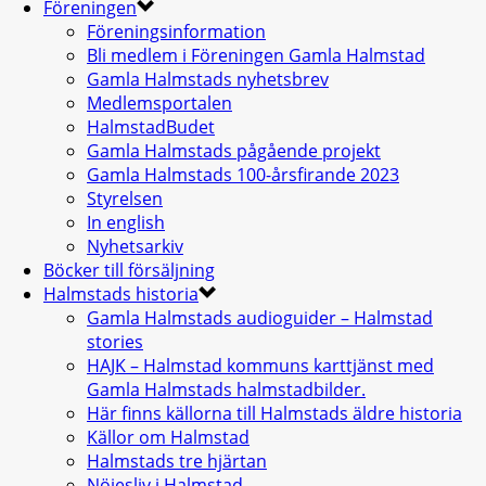
Föreningen
Föreningsinformation
Bli medlem i Föreningen Gamla Halmstad
Gamla Halmstads nyhetsbrev
Medlemsportalen
HalmstadBudet
Gamla Halmstads pågående projekt
Gamla Halmstads 100-årsfirande 2023
Styrelsen
In english
Nyhetsarkiv
Böcker till försäljning
Halmstads historia
Gamla Halmstads audioguider – Halmstad
stories
HAJK – Halmstad kommuns karttjänst med
Gamla Halmstads halmstadbilder.
Här finns källorna till Halmstads äldre historia
Källor om Halmstad
Halmstads tre hjärtan
Nöjesliv i Halmstad