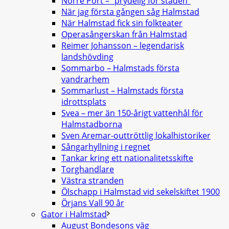
Norre Port – ”prydelig för staden”
När jag första gången såg Halmstad
När Halmstad fick sin folkteater
Operasångerskan från Halmstad
Reimer Johansson – legendarisk
landshövding
Sommarbo – Halmstads första
vandrarhem
Sommarlust – Halmstads första
idrottsplats
Svea – mer än 150-årigt vattenhål för
Halmstadborna
Sven Aremar-outtröttlig lokalhistoriker
Sångarhyllning i regnet
Tankar kring ett nationalitetsskifte
Torghandlare
Västra stranden
Ölschapp i Halmstad vid sekelskiftet 1900
Örjans Vall 90 år
Gator i Halmstad
August Bondesons väg