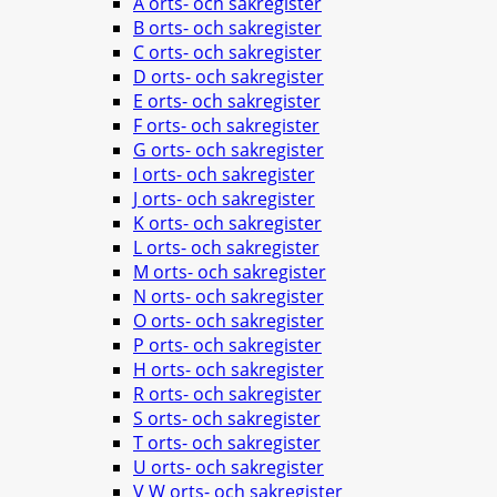
A orts- och sakregister
B orts- och sakregister
C orts- och sakregister
D orts- och sakregister
E orts- och sakregister
F orts- och sakregister
G orts- och sakregister
I orts- och sakregister
J orts- och sakregister
K orts- och sakregister
L orts- och sakregister
M orts- och sakregister
N orts- och sakregister
O orts- och sakregister
P orts- och sakregister
H orts- och sakregister
R orts- och sakregister
S orts- och sakregister
T orts- och sakregister
U orts- och sakregister
V W orts- och sakregister