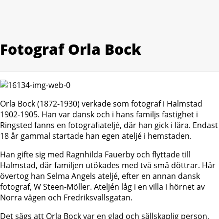
Fotograf Orla Bock
Orla Bock (1872-1930) verkade som fotograf i Halmstad
1902-1905. Han var dansk och i hans familjs fastighet i
Ringsted fanns en fotografiateljé, där han gick i lära. Endast
18 år gammal startade han egen ateljé i hemstaden.
Han gifte sig med Ragnhilda Fauerby och flyttade till
Halmstad, där familjen utökades med två små döttrar. Här
övertog han Selma Angels ateljé, efter en annan dansk
fotograf, W Steen-Möller. Ateljén låg i en villa i hörnet av
Norra vägen och Fredriksvallsgatan.
Det sägs att Orla Bock var en glad och sällskaplig person,