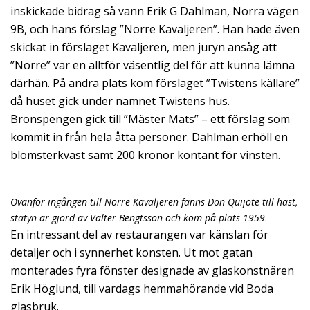
inskickade bidrag så vann Erik G Dahlman, Norra vägen
9B, och hans förslag ”Norre Kavaljeren”. Han hade även
skickat in förslaget Kavaljeren, men juryn ansåg att
”Norre” var en alltför väsentlig del för att kunna lämna
därhän. På andra plats kom förslaget ”Twistens källare”
då huset gick under namnet Twistens hus.
Bronspengen gick till ”Mäster Mats” – ett förslag som
kommit in från hela åtta personer. Dahlman erhöll en
blomsterkvast samt 200 kronor kontant för vinsten.
Ovanför ingången till Norre Kavaljeren fanns Don Quijote till häst,
statyn är gjord av Valter Bengtsson och kom på plats 1959
.
En intressant del av restaurangen var känslan för
detaljer och i synnerhet konsten. Ut mot gatan
monterades fyra fönster designade av glaskonstnären
Erik Höglund, till vardags hemmahörande vid Boda
glasbruk.