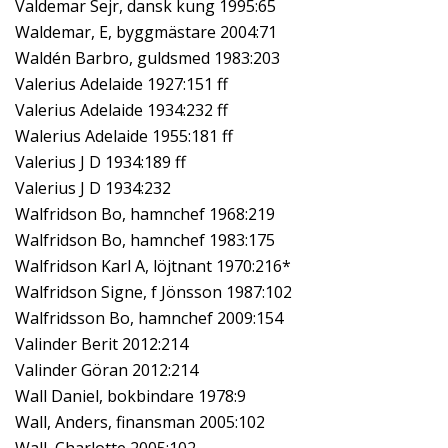
Valdemar Sejr, dansk kung 1995:65
Waldemar, E, byggmästare 2004:71
Waldén Barbro, guldsmed 1983:203
Valerius Adelaide 1927:151 ff
Valerius Adelaide 1934:232 ff
Walerius Adelaide 1955:181 ff
Valerius J D 1934:189 ff
Valerius J D 1934:232
Walfridson Bo, hamnchef 1968:219
Walfridson Bo, hamnchef 1983:175
Walfridson Karl A, löjtnant 1970:216*
Walfridson Signe, f Jönsson 1987:102
Walfridsson Bo, hamnchef 2009:154
Valinder Berit 2012:214
Valinder Göran 2012:214
Wall Daniel, bokbindare 1978:9
Wall, Anders, finansman 2005:102