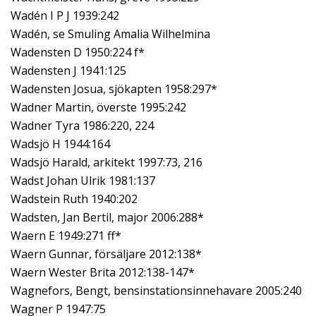
Wadén I P J 1939:242
Wadén, se Smuling Amalia Wilhelmina
Wadensten D 1950:224 f*
Wadensten J 1941:125
Wadensten Josua, sjökapten 1958:297*
Wadner Martin, överste 1995:242
Wadner Tyra 1986:220, 224
Wadsjö H 1944:164
Wadsjö Harald, arkitekt 1997:73, 216
Wadst Johan Ulrik 1981:137
Wadstein Ruth 1940:202
Wadsten, Jan Bertil, major 2006:288*
Waern E 1949:271 ff*
Waern Gunnar, försäljare 2012:138*
Waern Wester Brita 2012:138-147*
Wagnefors, Bengt, bensinstationsinnehavare 2005:240
Wagner P 1947:75