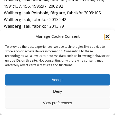
1991:137, 156, 1996:97, 2002:92
Wallberg Isak Reinhold, färgare, fabrikör 2009:105
Wallberg Isak, fabrikör 2013:242
Wallberg Isak, fabrikör 2013:79
Wallberg Isak, industriidkare 1989:112, 2002:92
Manage Cookie Consent
Wallberg J. R 1951:198, 221
Wallberg Lotten 2008:28-35*
To provide the best experiences, we use technologies like cookies to
store and/or access device information. Consenting to these
Wallberg Lotten (Lotti) 1951:266 f*
technologies will allow us to process data such as browsing behavior or
Wallberg Lotten (Lotti) 1953:271, 269*
unique IDs on this site. Not consenting or withdrawing consent, may
adversely affect certain features and functions.
Wallberg O A Olle 2002:92
Wallberg Olof (Olle), fabrikör 2008:136, 139
Wallberg Olof (Olle), fabrikör 2009:105, 111
Accept
Wallberg Olof Olle 1991:166
Deny
Wallberg Olof, direktör 1964:158
Wallberg Reinhold, direktör 1994:107 ff
View preferences
Wallberg Reinhold, generalkonsul 1950:213 f*
Wallberg Reinhold, generalkonsul 1952:238 f*