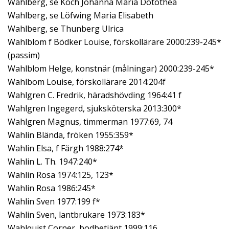
Wahlberg, se Koch Johanna Maria Dotothea
Wahlberg, se Löfwing Maria Elisabeth
Wahlberg, se Thunberg Ulrica
Wahlblom f Bödker Louise, förskollärare 2000:239-245*
(passim)
Wahlblom Helge, konstnär (målningar) 2000:239-245*
Wahlbom Louise, förskollärare 2014:204f
Wahlgren C. Fredrik, häradshövding 1964:41 f
Wahlgren Ingegerd, sjuksköterska 2013:300*
Wahlgren Magnus, timmerman 1977:69, 74
Wahlin Blända, fröken 1955:359*
Wahlin Elsa, f Färgh 1988:274*
Wahlin L. Th. 1947:240*
Wahlin Rosa 1974:125, 123*
Wahlin Rosa 1986:245*
Wahlin Sven 1977:199 f*
Wahlin Sven, lantbrukare 1973:183*
Wahlquist Corner, bodbetjänt 1999:116