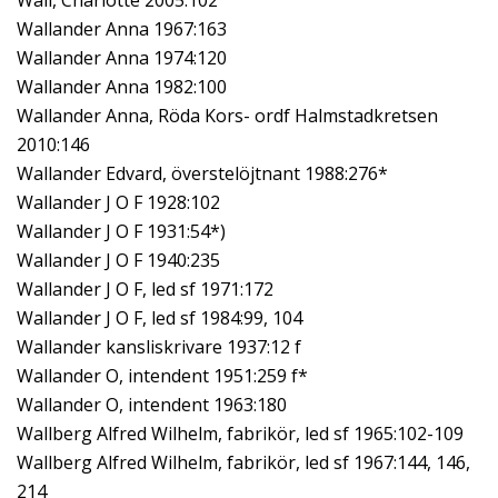
Wall, Charlotte 2005:102
Wallander Anna 1967:163
Wallander Anna 1974:120
Wallander Anna 1982:100
Wallander Anna, Röda Kors- ordf Halmstadkretsen
2010:146
Wallander Edvard, överstelöjtnant 1988:276*
Wallander J O F 1928:102
Wallander J O F 1931:54*)
Wallander J O F 1940:235
Wallander J O F, led sf 1971:172
Wallander J O F, led sf 1984:99, 104
Wallander kansliskrivare 1937:12 f
Wallander O, intendent 1951:259 f*
Wallander O, intendent 1963:180
Wallberg Alfred Wilhelm, fabrikör, led sf 1965:102-109
Wallberg Alfred Wilhelm, fabrikör, led sf 1967:144, 146,
214