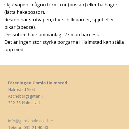
skjutvapen i någon form, rör (bössor) eller halhager
(lätta hakebössor).
Resten har stötvapen, d. v. s. hillebarder, spjut eller
pikar (spedze).
Dessutom har sammanlagt 27 man harnesk.
Det är ingen stor styrka borgarna i Halmstad kan ställa
upp med.
Föreningen Gamla Halmstad
Halmstad Slott
Aschebergsgatan 1
302 38 Halmstad
info@gamlahalmstad.se
Telefon 035-21 40 40