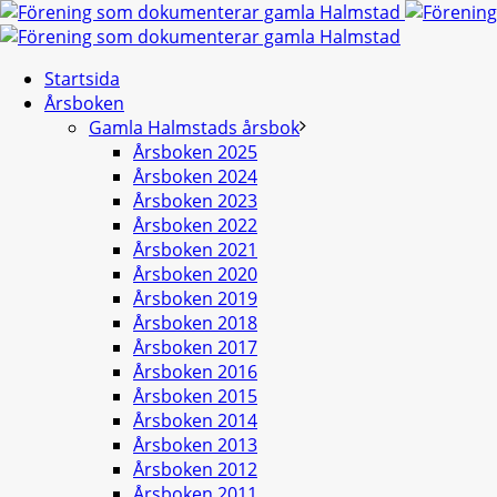
Startsida
Årsboken
Gamla Halmstads årsbok
Årsboken 2025
Årsboken 2024
Årsboken 2023
Årsboken 2022
Årsboken 2021
Årsboken 2020
Årsboken 2019
Årsboken 2018
Årsboken 2017
Årsboken 2016
Årsboken 2015
Årsboken 2014
Årsboken 2013
Årsboken 2012
Årsboken 2011