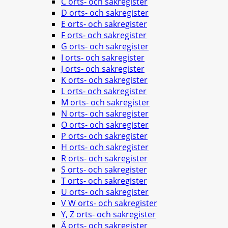
C orts- och sakregister
D orts- och sakregister
E orts- och sakregister
F orts- och sakregister
G orts- och sakregister
I orts- och sakregister
J orts- och sakregister
K orts- och sakregister
L orts- och sakregister
M orts- och sakregister
N orts- och sakregister
O orts- och sakregister
P orts- och sakregister
H orts- och sakregister
R orts- och sakregister
S orts- och sakregister
T orts- och sakregister
U orts- och sakregister
V W orts- och sakregister
Y, Z orts- och sakregister
Ä orts- och sakregister