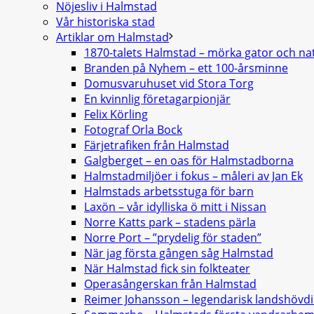
Nöjesliv i Halmstad
Vår historiska stad
Artiklar om Halmstad
1870-talets Halmstad – mörka gator och natt
Branden på Nyhem – ett 100-årsminne
Domusvaruhuset vid Stora Torg
En kvinnlig företagarpionjär
Felix Körling
Fotograf Orla Bock
Färjetrafiken från Halmstad
Galgberget – en oas för Halmstadborna
Halmstadmiljöer i fokus – måleri av Jan Ek
Halmstads arbetsstuga för barn
Laxön – vår idylliska ö mitt i Nissan
Norre Katts park – stadens pärla
Norre Port – ”prydelig för staden”
När jag första gången såg Halmstad
När Halmstad fick sin folkteater
Operasångerskan från Halmstad
Reimer Johansson – legendarisk landshövd