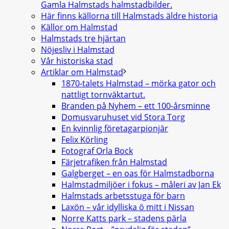
Gamla Halmstads halmstadbilder.
Här finns källorna till Halmstads äldre historia
Källor om Halmstad
Halmstads tre hjärtan
Nöjesliv i Halmstad
Vår historiska stad
Artiklar om Halmstad
1870-talets Halmstad – mörka gator och
nattligt tornväktartut.
Branden på Nyhem – ett 100-årsminne
Domusvaruhuset vid Stora Torg
En kvinnlig företagarpionjär
Felix Körling
Fotograf Orla Bock
Färjetrafiken från Halmstad
Galgberget – en oas för Halmstadborna
Halmstadmiljöer i fokus – måleri av Jan Ek
Halmstads arbetsstuga för barn
Laxön – vår idylliska ö mitt i Nissan
Norre Katts park – stadens pärla