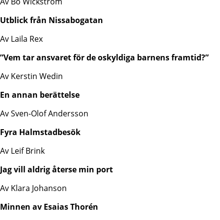
Av Bo Wickström
Utblick från Nissabogatan
Av Laila Rex
”Vem tar ansvaret för de oskyldiga barnens framtid?”
Av Kerstin Wedin
En annan berättelse
Av Sven-Olof Andersson
Fyra Halmstadbesök
Av Leif Brink
Jag vill aldrig återse min port
Av Klara Johanson
Minnen av Esaias Thorén