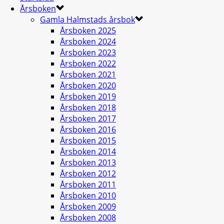
Årsboken
Gamla Halmstads årsbok
Årsboken 2025
Årsboken 2024
Årsboken 2023
Årsboken 2022
Årsboken 2021
Årsboken 2020
Årsboken 2019
Årsboken 2018
Årsboken 2017
Årsboken 2016
Årsboken 2015
Årsboken 2014
Årsboken 2013
Årsboken 2012
Årsboken 2011
Årsboken 2010
Årsboken 2009
Årsboken 2008