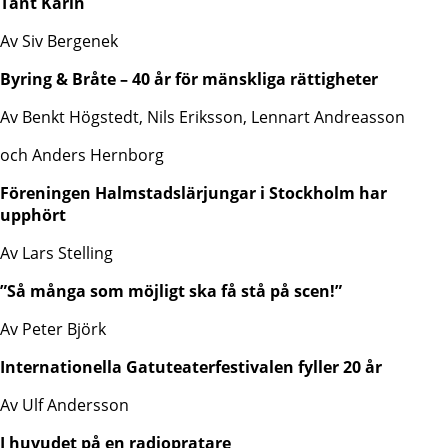
Tant Karin
Av Siv Bergenek
Byring & Bråte – 40 år för mänskliga rättigheter
Av Benkt Högstedt, Nils Eriksson, Lennart Andreasson
och Anders Hernborg
Föreningen Halmstadslärjungar i Stockholm har
upphört
Av Lars Stelling
”Så många som möjligt ska få stå på scen!”
Av Peter Björk
Internationella Gatuteaterfestivalen fyller 20 år
Av Ulf Andersson
I huvudet på en radiopratare