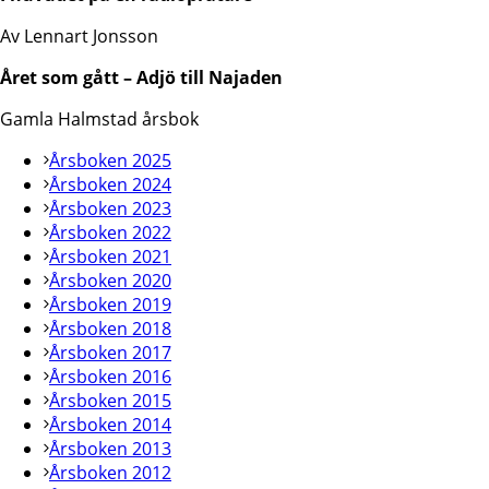
Av Lennart Jonsson
Året som gått – Adjö till Najaden
Gamla Halmstad årsbok
Årsboken 2025
Årsboken 2024
Årsboken 2023
Årsboken 2022
Årsboken 2021
Årsboken 2020
Årsboken 2019
Årsboken 2018
Årsboken 2017
Årsboken 2016
Årsboken 2015
Årsboken 2014
Årsboken 2013
Årsboken 2012