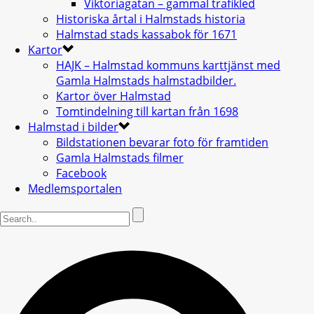
Viktoriagatan – gammal trafikled
Historiska årtal i Halmstads historia
Halmstad stads kassabok för 1671
Kartor
HAJK – Halmstad kommuns karttjänst med
Gamla Halmstads halmstadbilder.
Kartor över Halmstad
Tomtindelning till kartan från 1698
Halmstad i bilder
Bildstationen bevarar foto för framtiden
Gamla Halmstads filmer
Facebook
Medlemsportalen