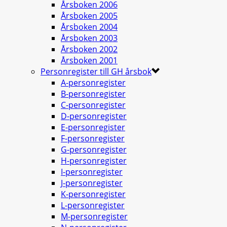
Årsboken 2006
Årsboken 2005
Årsboken 2004
Årsboken 2003
Årsboken 2002
Årsboken 2001
Personregister till GH årsbok
A-personregister
B-personregister
C-personregister
D-personregister
E-personregister
F-personregister
G-personregister
H-personregister
I-personregister
J-personregister
K-personregister
L-personregister
M-personregister