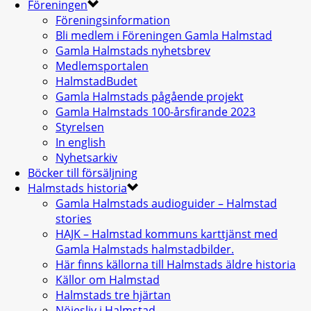
Föreningen
Föreningsinformation
Bli medlem i Föreningen Gamla Halmstad
Gamla Halmstads nyhetsbrev
Medlemsportalen
HalmstadBudet
Gamla Halmstads pågående projekt
Gamla Halmstads 100-årsfirande 2023
Styrelsen
In english
Nyhetsarkiv
Böcker till försäljning
Halmstads historia
Gamla Halmstads audioguider – Halmstad
stories
HAJK – Halmstad kommuns karttjänst med
Gamla Halmstads halmstadbilder.
Här finns källorna till Halmstads äldre historia
Källor om Halmstad
Halmstads tre hjärtan
Nöjesliv i Halmstad