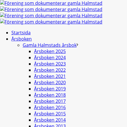
Startsida
Årsboken
Gamla Halmstads årsbok
Årsboken 2025
Årsboken 2024
Årsboken 2023
Årsboken 2022
Årsboken 2021
Årsboken 2020
Årsboken 2019
Årsboken 2018
Årsboken 2017
Årsboken 2016
Årsboken 2015
Årsboken 2014
Årsboken 2013