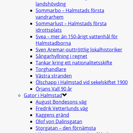
landshövding
Sommarbo – Halmstads första
vandrarhem
Sommarlust – Halmstads första
idrottsplats
Svea – mer än 150-årigt vattenhål för
Halmstadborna
Sven Aremar-outtröttlig lokalhistoriker
Sångarhyllning i regnet
Tankar kring ett nationalitetsskifte
Torghandlare
Västra stranden
Ölschapp i Halmstad vid sekelskiftet 1900
Örjans Vall 90 år
Gator i Halmstad
August Bondesons väg
Fredrik Vetterlunds väg
Kaggens gränd
Olof von Dalinsgatan
Storgatan – den förnämsta