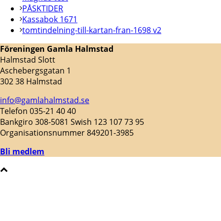
PÅSKTIDER
Kassabok 1671
tomtindelning-till-kartan-fran-1698 v2
Föreningen Gamla Halmstad
Halmstad Slott
Aschebergsgatan 1
302 38 Halmstad
info@gamlahalmstad.se
Telefon 035-21 40 40
Bankgiro 308-5081 Swish 123 107 73 95
Organisationsnummer 849201-3985
Bli medlem