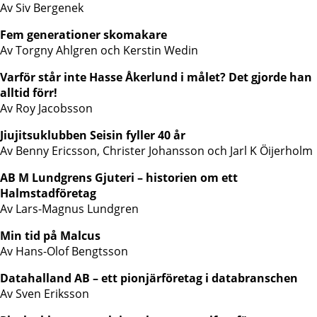
Av Siv Bergenek
Fem generationer skomakare
Av Torgny Ahlgren och Kerstin Wedin
Varför står inte Hasse Åkerlund i målet? Det gjorde han
alltid förr!
Av Roy Jacobsson
Jiujitsuklubben Seisin fyller 40 år
Av Benny Ericsson, Christer Johansson och Jarl K Öijerholm
AB M Lundgrens Gjuteri – historien om ett
Halmstadföretag
Av Lars-Magnus Lundgren
Min tid på Malcus
Av Hans-Olof Bengtsson
Datahalland AB – ett pionjärföretag i databranschen
Av Sven Eriksson