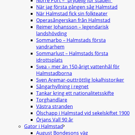
Norre Port – ”prydelig för staden”
När jag första gången såg Halmstad
När Halmstad fick sin folkteater
Operasångerskan från Halmstad
Reimer Johansson – legendarisk
landshövding
Sommarbo – Halmstads första
vandrarhem
Sommarlust – Halmstads första
idrottsplats
Svea – mer än 150-årigt vattenhål för
Halmstadborna
Sven Aremar-outtröttlig lokalhistoriker
Sångarhyllning i regnet
Tankar kring ett nationalitetsskifte
Torghandlare
Västra stranden
Ölschapp i Halmstad vid sekelskiftet 1900
Örjans Vall 90 år
Gator i Halmstad
August Bondesons väg