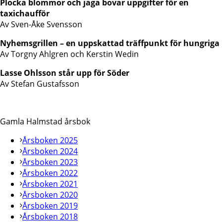
Plocka blommor och jaga bovar uppgifter för en
taxichaufför
Av Sven-Åke Svensson
Nyhemsgrillen – en uppskattad träffpunkt för hungriga
Av Torgny Ahlgren och Kerstin Wedin
Lasse Ohlsson står upp för Söder
Av Stefan Gustafsson
Gamla Halmstad årsbok
Årsboken 2025
Årsboken 2024
Årsboken 2023
Årsboken 2022
Årsboken 2021
Årsboken 2020
Årsboken 2019
Årsboken 2018