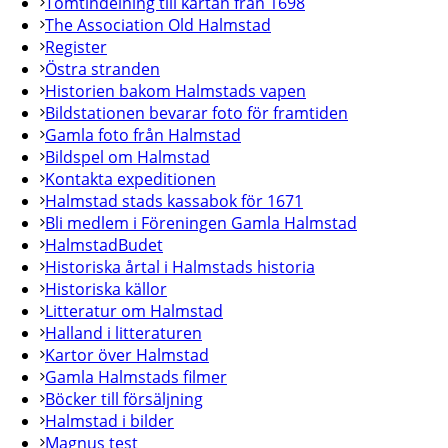
Tomtindelning till kartan från 1698
The Association Old Halmstad
Register
Östra stranden
Historien bakom Halmstads vapen
Bildstationen bevarar foto för framtiden
Gamla foto från Halmstad
Bildspel om Halmstad
Kontakta expeditionen
Halmstad stads kassabok för 1671
Bli medlem i Föreningen Gamla Halmstad
HalmstadBudet
Historiska årtal i Halmstads historia
Historiska källor
Litteratur om Halmstad
Halland i litteraturen
Kartor över Halmstad
Gamla Halmstads filmer
Böcker till försäljning
Halmstad i bilder
Magnus test