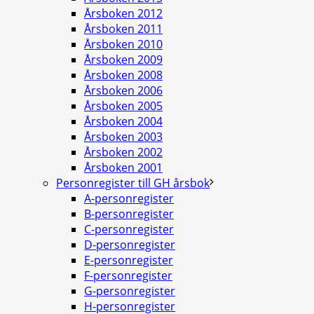
Årsboken 2012
Årsboken 2011
Årsboken 2010
Årsboken 2009
Årsboken 2008
Årsboken 2006
Årsboken 2005
Årsboken 2004
Årsboken 2003
Årsboken 2002
Årsboken 2001
Personregister till GH årsbok
A-personregister
B-personregister
C-personregister
D-personregister
E-personregister
F-personregister
G-personregister
H-personregister