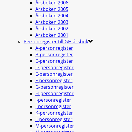
Årsboken 2006
Årsboken 2005
Årsboken 2004
Årsboken 2003
Årsboken 2002
Årsboken 2001
Personregister till GH årsbok
A-personregister
B-personregister
C-personregister
D-personregister
E-personregister
F-personregister
G-personregister
H-personregister
I-personregister
J-personregister
K-personregister
L-personregister
M-personregister