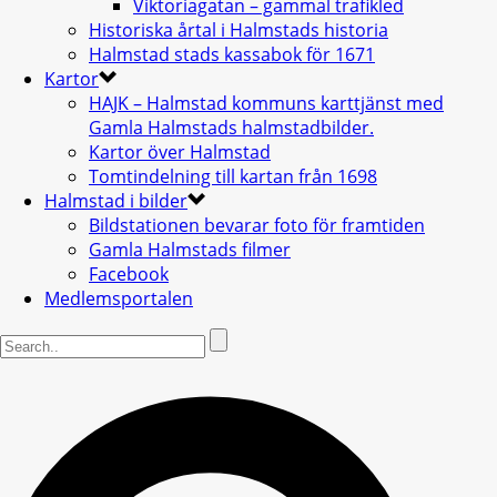
Viktoriagatan – gammal trafikled
Historiska årtal i Halmstads historia
Halmstad stads kassabok för 1671
Kartor
HAJK – Halmstad kommuns karttjänst med
Gamla Halmstads halmstadbilder.
Kartor över Halmstad
Tomtindelning till kartan från 1698
Halmstad i bilder
Bildstationen bevarar foto för framtiden
Gamla Halmstads filmer
Facebook
Medlemsportalen