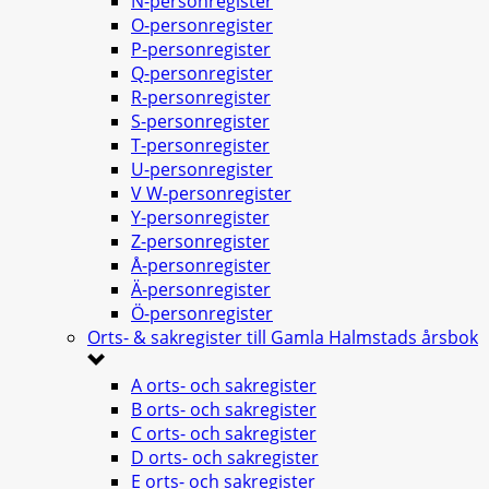
N-personregister
O-personregister
P-personregister
Q-personregister
R-personregister
S-personregister
T-personregister
U-personregister
V W-personregister
Y-personregister
Z-personregister
Å-personregister
Ä-personregister
Ö-personregister
Orts- & sakregister till Gamla Halmstads årsbok
A orts- och sakregister
B orts- och sakregister
C orts- och sakregister
D orts- och sakregister
E orts- och sakregister