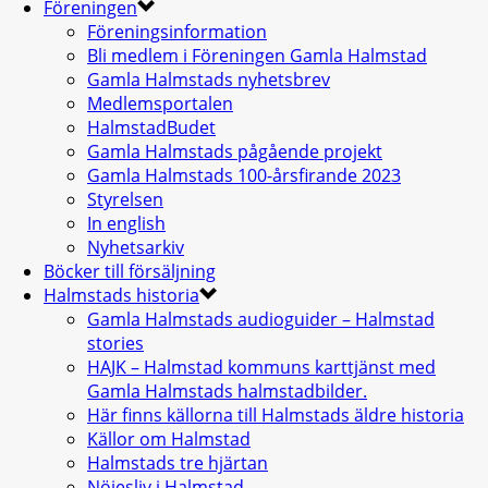
Föreningen
Föreningsinformation
Bli medlem i Föreningen Gamla Halmstad
Gamla Halmstads nyhetsbrev
Medlemsportalen
HalmstadBudet
Gamla Halmstads pågående projekt
Gamla Halmstads 100-årsfirande 2023
Styrelsen
In english
Nyhetsarkiv
Böcker till försäljning
Halmstads historia
Gamla Halmstads audioguider – Halmstad
stories
HAJK – Halmstad kommuns karttjänst med
Gamla Halmstads halmstadbilder.
Här finns källorna till Halmstads äldre historia
Källor om Halmstad
Halmstads tre hjärtan
Nöjesliv i Halmstad