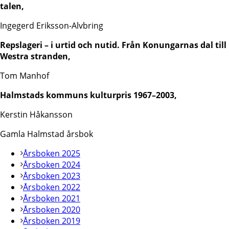
talen,
Ingegerd Eriksson-Alvbring
Repslageri – i urtid och nutid. Från Konungarnas dal till
Westra stranden,
Tom Manhof
Halmstads kommuns kulturpris 1967–2003,
Kerstin Håkansson
Gamla Halmstad årsbok
Årsboken 2025
Årsboken 2024
Årsboken 2023
Årsboken 2022
Årsboken 2021
Årsboken 2020
Årsboken 2019