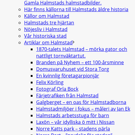
Gamla Halmstads halmstadbilder.
Här finns källorna till Halmstads äldre historia
Källor om Halmstad
Halmstads tre hjärtan
Nöjesliv i Halmstad
Vår historiska stad
Artiklar om Halmstad
1870-talets Halmstad – mörka gator och
nattligt tornväktartut.
Branden på Nyhem – ett 100-årsminne
Domusvaruhuset vid Stora Torg
En kvinnlig företagarpionjär
Felix Körling
Fotograf Orla Bock
Färjetrafiken från Halmstad
Galgberget – en oas för Halmstadborna
Halmstadmiljöer i fokus – måleri av Jan Ek
Halmstads arbetsstuga för barn
Laxön – vår idylliska ö mitt i Nissan
Norre Katts park – stadens pärla