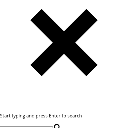
Start typing and press Enter to search