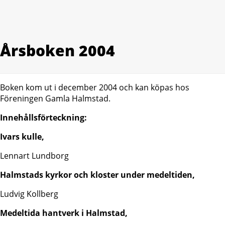
Årsboken 2004
Boken kom ut i december 2004 och kan köpas hos
Föreningen Gamla Halmstad.
Innehållsförteckning:
Ivars kulle,
Lennart Lundborg
Halmstads kyrkor och kloster under medeltiden,
Ludvig Kollberg
Medeltida hantverk i Halmstad,