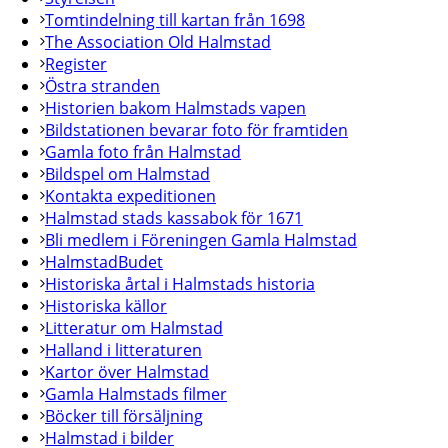
Tomtindelning till kartan från 1698
The Association Old Halmstad
Register
Östra stranden
Historien bakom Halmstads vapen
Bildstationen bevarar foto för framtiden
Gamla foto från Halmstad
Bildspel om Halmstad
Kontakta expeditionen
Halmstad stads kassabok för 1671
Bli medlem i Föreningen Gamla Halmstad
HalmstadBudet
Historiska årtal i Halmstads historia
Historiska källor
Litteratur om Halmstad
Halland i litteraturen
Kartor över Halmstad
Gamla Halmstads filmer
Böcker till försäljning
Halmstad i bilder