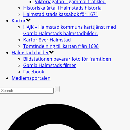
Viktoriagatan – gammal trafikled
Historiska årtal i Halmstads historia
Halmstad stads kassabok för 1671
Kartor
HAJK – Halmstad kommuns karttjänst med
Gamla Halmstads halmstadbilder.
Kartor över Halmstad
Tomtindelning till kartan från 1698
Halmstad i bilder
Bildstationen bevarar foto för framtiden
Gamla Halmstads filmer
Facebook
Medlemsportalen