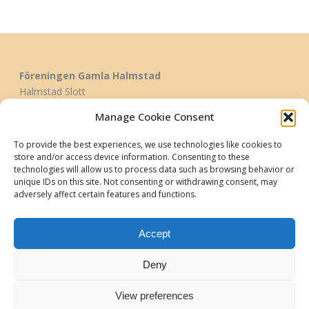
Föreningen Gamla Halmstad
Halmstad Slott
Aschebergsgatan 1
Manage Cookie Consent
302 38 Halmstad
To provide the best experiences, we use technologies like cookies to
store and/or access device information. Consenting to these
info@gamlahalmstad.se
technologies will allow us to process data such as browsing behavior or
unique IDs on this site. Not consenting or withdrawing consent, may
Telefon 035-21 40 40
adversely affect certain features and functions.
Bankgiro 308-5081 Swish 123 107 73 95
Organisationsnummer 849201-3985
Accept
Bli medlem
Deny
View preferences