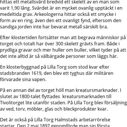
hittas ett metallsvärd bredvid ett skelett av en man som
varit 1,90 lång. Svärdet är en mycket ovanlig upptäckt i en
medeltida grav. Arkeologerna hittar också ett smycke i
form av en ring, även den ett ovanligt fynd, eftersom den
sandiga jorden inte har bevarat metall särskilt bra.
Efter klostertiden fortsätter man att begrava människor på
torget och totalt har över 300 skelett grävts fram. Både i
prydliga gravar och mer huller om buller, vilket tyder på att
det inte alltid är så välbärgade personer som läggs här.
En klosterbyggnad på Lilla Torg som stod kvar efter
stadsbranden 1619, den blev ett tyghus där militären
förvarade sina vapen.
På en annan del av torget höll man kreatursmarknader. I
slutet av 1800-talet flyttades kreatursmarknaden till
Tivolitorget lite utanför staden. På Lilla Torg blev försäljning
av ved, torv, möbler, glas och bleckprodukter kvar.
Det är också på Lilla Torg Halmstads arbetarrörelse
startar. Den 2 maj 1897 genomförde man sin första