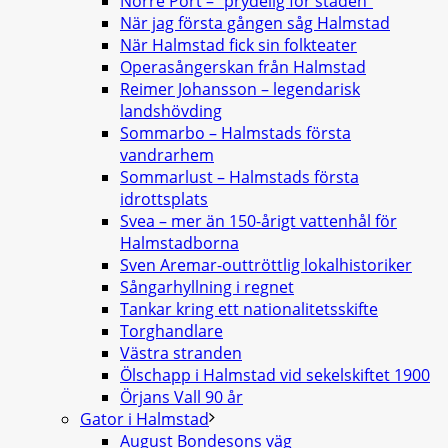
Norre Port – ”prydelig för staden”
När jag första gången såg Halmstad
När Halmstad fick sin folkteater
Operasångerskan från Halmstad
Reimer Johansson – legendarisk
landshövding
Sommarbo – Halmstads första
vandrarhem
Sommarlust – Halmstads första
idrottsplats
Svea – mer än 150-årigt vattenhål för
Halmstadborna
Sven Aremar-outtröttlig lokalhistoriker
Sångarhyllning i regnet
Tankar kring ett nationalitetsskifte
Torghandlare
Västra stranden
Ölschapp i Halmstad vid sekelskiftet 1900
Örjans Vall 90 år
Gator i Halmstad
August Bondesons väg