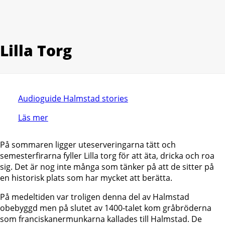
Lilla Torg
Audioguide Halmstad stories
Läs mer
På sommaren ligger uteserveringarna tätt och
semesterfirarna fyller Lilla torg för att äta, dricka och roa
sig. Det är nog inte många som tänker på att de sitter på
en historisk plats som har mycket att berätta.
På medeltiden var troligen denna del av Halmstad
obebyggd men på slutet av 1400-talet kom gråbröderna
som franciskanermunkarna kallades till Halmstad. De