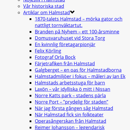
Vår historiska stad
Artiklar om Halmstad
1870-talets Halmstad – mörka gator och
nattligt tornväktartut.
Branden på Nyhem – ett 100-årsminne
Domusvaruhuset vid Stora Torg
En kvinnlig företagarpionjär
Felix Körling
Fotograf Orla Bock
Färjetrafiken från Halmstad
Galgberget – en oas för Halmstadborna
Halmstadmiljöer i fokus – måleri av Jan Ek
Halmstads arbetsstuga för barn
Laxön – vår idylliska ö mitt i Nissan
Norre Katts park – stadens pärla
Norre Port – ”prydelig för staden”
När jag första gången såg Halmstad
När Halmstad fick sin folkteater
Operasångerskan från Halmstad
Reimer Johansson – legendarisk