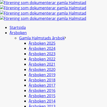
Startsida
Årsboken
Gamla Halmstads årsbok
Årsboken 2025
Årsboken 2024
Årsboken 2023
Årsboken 2022
Årsboken 2021
Årsboken 2020
Årsboken 2019
Årsboken 2018
Årsboken 2017
Årsboken 2016
Årsboken 2015
Årsboken 2014
Årsboken 2013