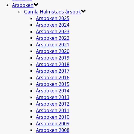
Årsboken
Gamla Halmstads årsbok
Årsboken 2025
Årsboken 2024
Årsboken 2023
Årsboken 2022
Årsboken 2021
Årsboken 2020
Årsboken 2019
Årsboken 2018
Årsboken 2017
Årsboken 2016
Årsboken 2015
Årsboken 2014
Årsboken 2013
Årsboken 2012
Årsboken 2011
Årsboken 2010
Årsboken 2009
Årsboken 2008