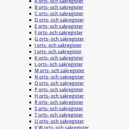
A orts- och sakregister
B orts- och sakregister
C orts- och sakregister
D orts- och sakregister
E orts- och sakregister
F orts- och sakregister
G orts- och sakregister
I orts- och sakregister
J orts- och sakregister
K orts- och sakregister
L orts- och sakregister
M orts- och sakregister
N orts- och sakregister
O orts- och sakregister
P orts- och sakregister
H orts- och sakregister
R orts- och sakregister
S orts- och sakregister
T orts- och sakregister
U orts- och sakregister
V W orts- och sakregister