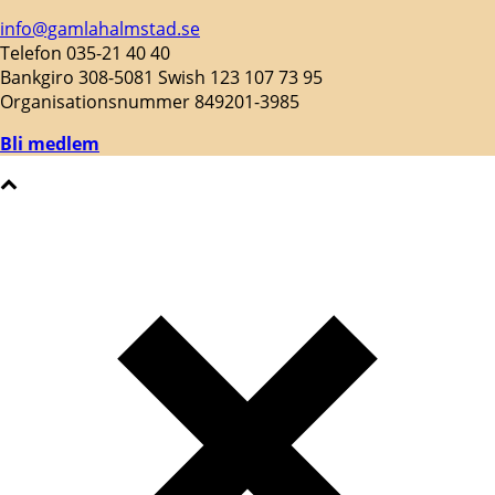
info@gamlahalmstad.se
Telefon 035-21 40 40
Bankgiro 308-5081 Swish 123 107 73 95
Organisationsnummer 849201-3985
Bli medlem