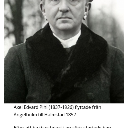
Axel Edvard Pihl (1837-1926) flyttade från
Ängelholm till Halmstad 1857.
Efter att ha tjänstgjort i en affär startade han