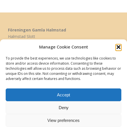
Föreningen Gamla Halmstad
Halmstad Slott
Aschebergsgatan 1
Manage Cookie Consent
302 38 Halmstad
To provide the best experiences, we use technologies like cookies to
store and/or access device information. Consenting to these
info@gamlahalmstad.se
technologies will allow us to process data such as browsing behavior or
Telefon 035-21 40 40
unique IDs on this site. Not consenting or withdrawing consent, may
adversely affect certain features and functions.
Bankgiro 308-5081 Swish 123 107 73 95
Organisationsnummer 849201-3985
Accept
Bli medlem
Deny
View preferences