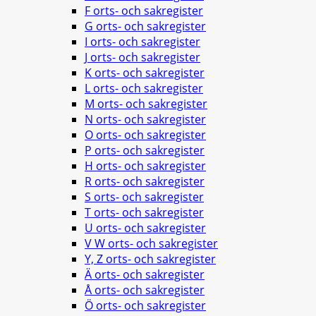
F orts- och sakregister
G orts- och sakregister
I orts- och sakregister
J orts- och sakregister
K orts- och sakregister
L orts- och sakregister
M orts- och sakregister
N orts- och sakregister
O orts- och sakregister
P orts- och sakregister
H orts- och sakregister
R orts- och sakregister
S orts- och sakregister
T orts- och sakregister
U orts- och sakregister
V W orts- och sakregister
Y, Z orts- och sakregister
Ä orts- och sakregister
Å orts- och sakregister
Ö orts- och sakregister