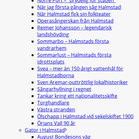
Norre Port – ”prydelig för staden”
När jag första gången såg Halmstad
När Halmstad fick sin folkteater
Operasångerskan från Halmstad
Reimer Johansson – legendarisk
landshövding
Sommarbo – Halmstads första
vandrarhem
Sommarlust – Halmstads första
idrottsplats
Svea – mer än 150-årigt vattenhål för
Halmstadborna
Sven Aremar-outtröttlig lokalhistoriker
Sångarhyllning i regnet
Tankar kring ett nationalitetsskifte
Torghandlare
Västra stranden
Ölschapp i Halmstad vid sekelskiftet 1900
Örjans Vall 90 år
Gator i Halmstad
August Bondesons väg