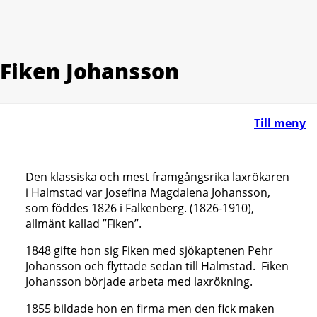
Fiken Johansson
Till meny
Den klassiska och mest framgångsrika laxrökaren
i Halmstad var Josefina Magdalena Johansson,
som föddes 1826 i Falkenberg. (1826-1910),
allmänt kallad ”Fiken”.
1848 gifte hon sig Fiken med sjökaptenen Pehr
Johansson och flyttade sedan till Halmstad. Fiken
Johansson började arbeta med laxrökning.
1855 bildade hon en firma men den fick maken