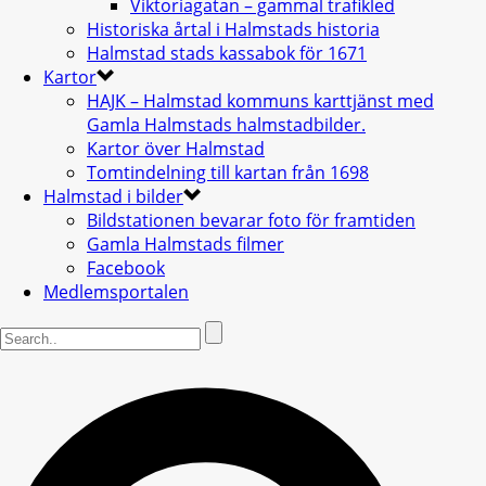
Viktoriagatan – gammal trafikled
Historiska årtal i Halmstads historia
Halmstad stads kassabok för 1671
Kartor
HAJK – Halmstad kommuns karttjänst med
Gamla Halmstads halmstadbilder.
Kartor över Halmstad
Tomtindelning till kartan från 1698
Halmstad i bilder
Bildstationen bevarar foto för framtiden
Gamla Halmstads filmer
Facebook
Medlemsportalen