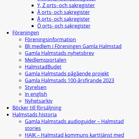
Y, Z orts- och sakregister
Ä orts- och sakregister
Å orts- och sakregister
Ö orts- och sakregister
Föreningen
Föreningsinformation
Bli medlem i Föreningen Gamla Halmstad
Gamla Halmstads nyhetsbrev
Medlemsportalen
HalmstadBudet
Gamla Halmstads pågående projekt
Gamla Halmstads 100-årsfirande 2023
Styrelsen
In english
Nyhetsarkiv
Böcker till försäljning
Halmstads historia
Gamla Halmstads audioguider – Halmstad
stories
HAJK – Halmstad kommuns karttjänst med