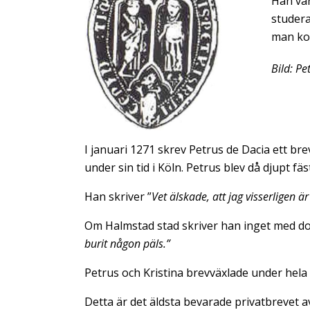
Han var
studera
man kom
Bild: Pe
I januari 1271 skrev Petrus de Dacia ett br
under sin tid i Köln. Petrus blev då djupt fäs
Han skriver ”
Vet älskade, att jag visserligen ä
Om Halmstad stad skriver han inget med doc
burit någon päls.”
Petrus och Kristina brevväxlade under hela s
Detta är det äldsta bevarade privatbrevet a