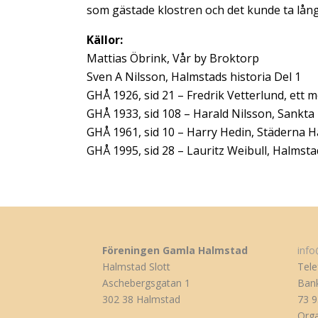
som gästade klostren och det kunde ta lång
Källor:
Mattias Öbrink, Vår by Broktorp
Sven A Nilsson, Halmstads historia Del 1
GHÅ 1926, sid 21 – Fredrik Vetterlund, ett 
GHÅ 1933, sid 108 – Harald Nilsson, Sankta 
GHÅ 1961, sid 10 – Harry Hedin, Städerna 
GHÅ 1995, sid 28 – Lauritz Weibull, Halmst
Föreningen Gamla Halmstad
inf
Halmstad Slott
Tele
Aschebergsgatan 1
Bank
302 38 Halmstad
73 9
Org