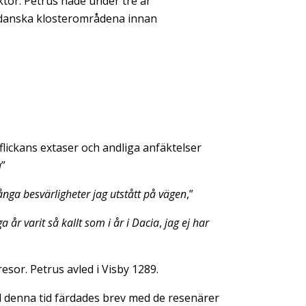
ktor. Petrus hade under tre år
ta danska klosterområdena innan
flickans extaser och andliga anfäktelser
a
”
många besvärligheter jag utstått på vägen
,”
år varit så kallt som i år i Dacia
,
jag ej har
esor. Petrus avled i Visby 1289.
id denna tid färdades brev med de resenärer