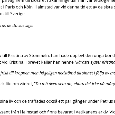
 på väg hem till klostret i Skänninge där han var teologie le
t i Paris och Köln. Halmstad var vid denna tid ett av de sis
 till Sverige.
trus de Dacias sigill
ev till Kristina av Stommeln, han hade upplevt den unga bond
t vid Kristina, i brevet kallar han henne ”
käraste syster Kristin
r frisk till kroppen men högeligen nedstämd till sinnet i följd av 
k lite om vädret, ”
Du må även veta att, ehuru det icke på många 
ina liv och de träffades också ett par gånger under Petrus r
vsänt från Halmstad och finns bevarat i Vatikanens arkiv. V