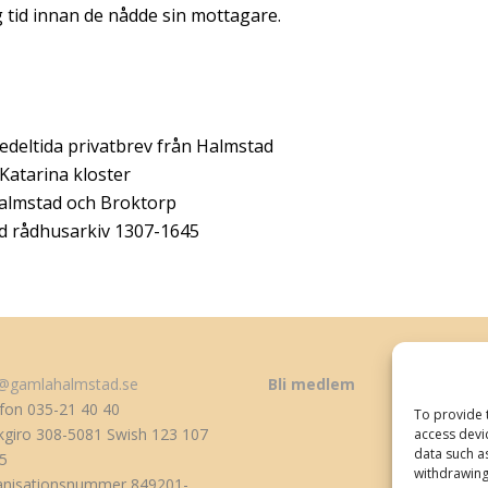
 tid innan de nådde sin mottagare.
medeltida privatbrev från Halmstad
Katarina kloster
Halmstad och Broktorp
ad rådhusarkiv 1307-1645
o@gamlahalmstad.se
Bli medlem
fon 035-21 40 40
To provide 
giro 308-5081 Swish 123 107
access devi
data such a
5
withdrawing
anisationsnummer 849201-