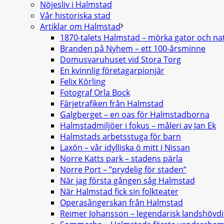
Nöjesliv i Halmstad
Vår historiska stad
Artiklar om Halmstad
1870-talets Halmstad – mörka gator och natt
Branden på Nyhem – ett 100-årsminne
Domusvaruhuset vid Stora Torg
En kvinnlig företagarpionjär
Felix Körling
Fotograf Orla Bock
Färjetrafiken från Halmstad
Galgberget – en oas för Halmstadborna
Halmstadmiljöer i fokus – måleri av Jan Ek
Halmstads arbetsstuga för barn
Laxön – vår idylliska ö mitt i Nissan
Norre Katts park – stadens pärla
Norre Port – ”prydelig för staden”
När jag första gången såg Halmstad
När Halmstad fick sin folkteater
Operasångerskan från Halmstad
Reimer Johansson – legendarisk landshövd