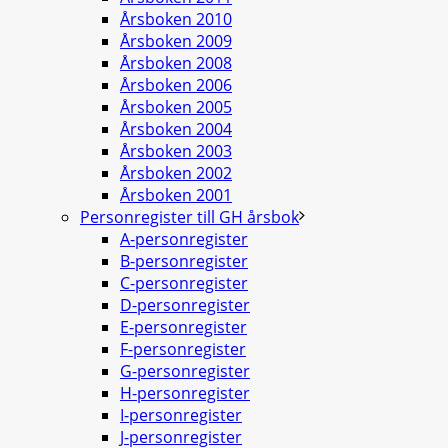
Årsboken 2010
Årsboken 2009
Årsboken 2008
Årsboken 2006
Årsboken 2005
Årsboken 2004
Årsboken 2003
Årsboken 2002
Årsboken 2001
Personregister till GH årsbok
A-personregister
B-personregister
C-personregister
D-personregister
E-personregister
F-personregister
G-personregister
H-personregister
I-personregister
J-personregister