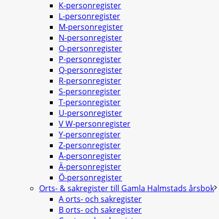
K-personregister
L-personregister
M-personregister
N-personregister
O-personregister
P-personregister
Q-personregister
R-personregister
S-personregister
T-personregister
U-personregister
V W-personregister
Y-personregister
Z-personregister
Å-personregister
Ä-personregister
Ö-personregister
Orts- & sakregister till Gamla Halmstads årsbok
A orts- och sakregister
B orts- och sakregister