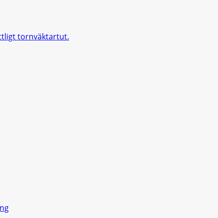
ligt tornväktartut.
ing