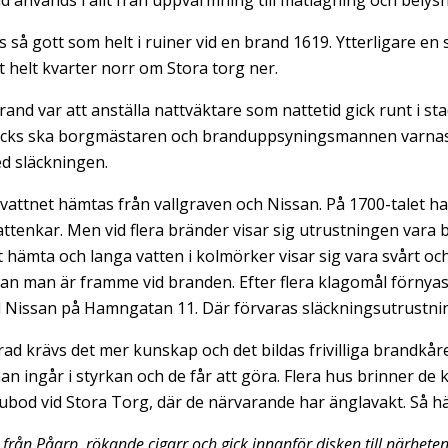
eld används i allt från uppvärmning till matlagning och belysn
så gott som helt i ruiner vid en brand 1619. Ytterligare en
 helt kvarter norr om Stora torg ner.
rand var att anställa nattväktare som nattetid gick runt i sta
äcks ska borgmästaren och branduppsyningsmannen varnas. 
ed släckningen.
vattnet hämtas från vallgraven och Nissan. På 1700-talet h
tenkar. Men vid flera bränder visar sig utrustningen vara b
tt hämta och langa vatten i kolmörker visar sig vara svårt o
nan man är framme vid branden. Efter flera klagomål förnyas 
id Nissan på Hamngatan 11. Där förvaras släckningsutrustni
ad krävs det mer kunskap och det bildas frivilliga brandkårer
an ingår i styrkan och de får att göra. Flera hus brinner d
lubod vid Stora Torg, där de närvarande har änglavakt. Så h
rån Påarp, rökande cigarr och gick innanför disken till närheten