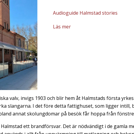
Audioguide Halmstad stories
Läs mer
ka valv, invigs 1903 och blir hem åt Halmstads första yrke
ka slangarna. I det före detta fattighuset, som ligger intill,
land annat skolungdomar på besök får hoppa från fönstren
Halmstad ett brandförsvar. Det är nödvändigt i de gamla me