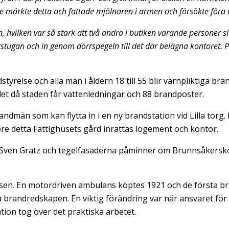
 märkte detta och fattade mjölnaren i armen och försökte för
 hvilken var så stark att två andra i butiken varande personer sl
stugan och in genom dörrspegeln till det där belägna kontoret. 
relse och alla män i åldern 18 till 55 blir värnpliktiga b
let då staden får vattenledningar och 88 brandposter.
ndmän som kan flytta in i en ny brandstation vid Lilla torg
före detta Fattighusets gård inrättas logement och kontor.
n Sven Gratz och tegelfasaderna påminner om Brunnsåkersk
en. En motordriven ambulans köptes 1921 och de första bra
ka brandredskapen. En viktig förändring var när ansvaret f
tion tog över det praktiska arbetet.