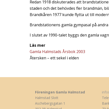
Redan 1918 diskuterades att brandstationen
staden och det behövdes fler brandmän, bila
Brandkåren 1977 kunde flytta ut till moder
Brandstationens gamla gympasal på andra v
I slutet av 1990-talet byggs den gamla vagnh
Läs mer
Gamla Halmstads Årsbok 2003
Återsken – ett sekel i elden
Föreningen Gamla Halmstad
inf
Halmstad Slott
Tele
Aschebergsgatan 1
Bank
302 38 Halmstad
73 9