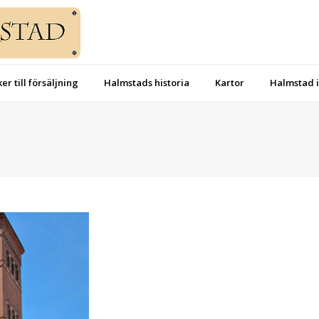
er till försäljning
Halmstads historia
Kartor
Halmstad i