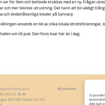
 var för liten och behövde ersättas med en ny. Frågan utred
r och mer teknisk utrustning. Det hann att bli väldigt trång
na och ändamålsenliga lokaler på Sannarp.
åningen används en tid av olika lokala idrottsföreningar, 
allen om till pub. Den finns kvar här än i dag.
o@gamlahalmstad.se
Bli medlem
fon 035-21 40 40
To provide 
giro 308-5081 Swish 123 107
access devi
data such a
5