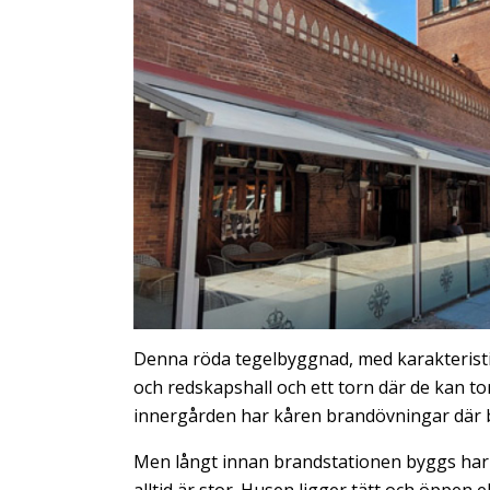
Denna röda tegelbyggnad, med karakteristis
och redskapshall och ett torn där de kan tor
innergården har kåren brandövningar där b
Men långt innan brandstationen byggs har 