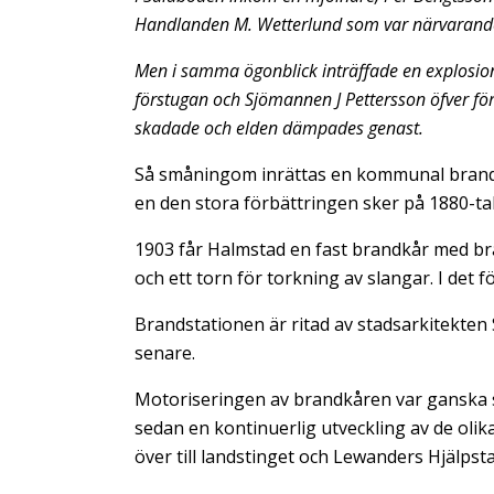
Handlanden M. Wetterlund som var närvarande
Men i samma ögonblick inträffade en explosion,
förstugan och Sjömannen J Pettersson öfver för
skadade och elden dämpades genast.
Så småningom inrättas en kommunal brandsty
en den stora förbättringen sker på 1880-ta
1903 får Halmstad en fast brandkår med bra
och ett torn för torkning av slangar. I det 
Brandstationen är ritad av stadsarkitekte
senare.
Motoriseringen av brandkåren var ganska s
sedan en kontinuerlig utveckling av de oli
över till landstinget och Lewanders Hjälpsta