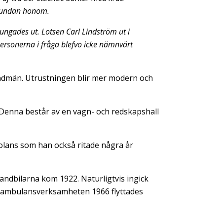
a undan honom.
ungades ut. Lotsen Carl Lindström ut i
Personerna i fråga blefvo icke nämnvärt
randmän. Utrustningen blir mer modern och
. Denna består av en vagn- och redskapshall
olans som han också ritade några år
ndbilarna kom 1922. Naturligtvis ingick
ör ambulansverksamheten 1966 flyttades