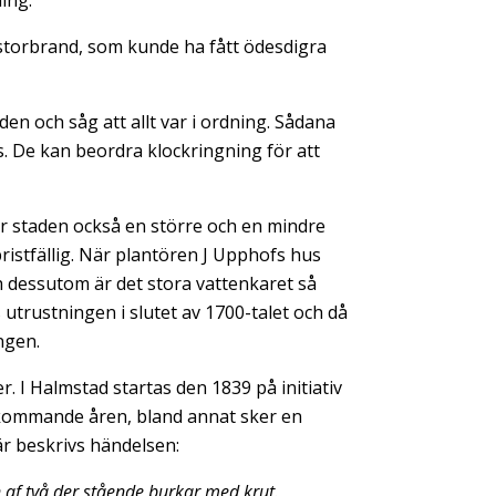
ing.
 storbrand, som kunde ha fått ödesdigra
den och såg att allt var i ordning. Sådana
De kan beordra klockringning för att
ar staden också en större och en mindre
ristfällig. När plantören J Upphofs hus
ch dessutom är det stora vattenkaret så
utrustningen i slutet av 1700-talet och då
ngen.
. I Halmstad startas den 1839 på initiativ
e kommande åren, bland annat sker en
är beskrivs händelsen:
 af två der stående burkar med krut.