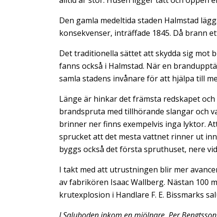
alltid är stor. Husen ligger tätt och öppen 
Den gamla medeltida staden Halmstad läggs 
konsekvenser, inträffade 1845. Då brann ett
Det traditionella sättet att skydda sig mot b
fanns också i Halmstad. När en branduppt
samla stadens invånare för att hjälpa till m
Länge är hinkar det främsta redskapet och 
brandspruta med tillhörande slangar och vat
brinner ner finns exempelvis inga lyktor. A
sprucket att det mesta vattnet rinner ut in
byggs också det första spruthuset, nere v
I takt med att utrustningen blir mer avancer
av fabrikören Isaac Wallberg. Nästan 100 m
krutexplosion i Handlare F. E. Bissmarks sa
I Saluboden inkom en mjölnare, Per Bengtsson f