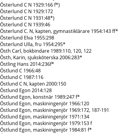
Österlund C N 1929:166 f*)
Österlund C N 1929:172
Österlund C N 1931:48*)
Österlund C N 1939:46
Österlund C. N, kapten, gymnastiklärare 1954:143 ff*
Österlund Elva 1955:298
Österlund Ulla, fru 1954:295*
Östh Carl, bokbindare 1989:110, 120, 122
Östh, Karin, sjuksköterska 2006:283*
Östling Hans 2014:236f*
Östlund C 1966:48
Östlund C 1987:116
Östlund C N, kapten 2000:150
Östlund Egon 2014:128
Östlund Egon, konstnär 1989:247 f*
Östlund Egon, maskiningenjör 1966:120
Östlund Egon, maskiningenjör 1969:172, 187-191
Östlund Egon, maskiningenjör 1971:134
Östlund Egon, maskiningenjör 1979:153 f
Östlund Egon, maskiningenjör 1984:81 f*