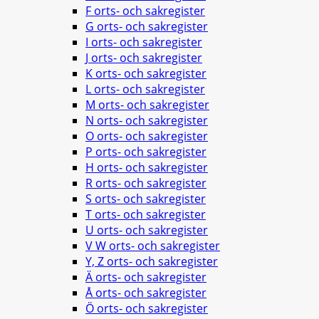
F orts- och sakregister
G orts- och sakregister
I orts- och sakregister
J orts- och sakregister
K orts- och sakregister
L orts- och sakregister
M orts- och sakregister
N orts- och sakregister
O orts- och sakregister
P orts- och sakregister
H orts- och sakregister
R orts- och sakregister
S orts- och sakregister
T orts- och sakregister
U orts- och sakregister
V W orts- och sakregister
Y, Z orts- och sakregister
Ä orts- och sakregister
Å orts- och sakregister
Ö orts- och sakregister