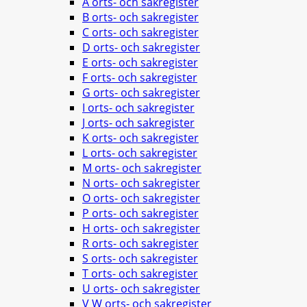
A orts- och sakregister
B orts- och sakregister
C orts- och sakregister
D orts- och sakregister
E orts- och sakregister
F orts- och sakregister
G orts- och sakregister
I orts- och sakregister
J orts- och sakregister
K orts- och sakregister
L orts- och sakregister
M orts- och sakregister
N orts- och sakregister
O orts- och sakregister
P orts- och sakregister
H orts- och sakregister
R orts- och sakregister
S orts- och sakregister
T orts- och sakregister
U orts- och sakregister
V W orts- och sakregister