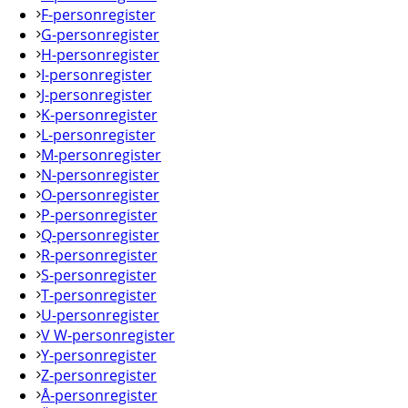
F-personregister
G-personregister
H-personregister
I-personregister
J-personregister
K-personregister
L-personregister
M-personregister
N-personregister
O-personregister
P-personregister
Q-personregister
R-personregister
S-personregister
T-personregister
U-personregister
V W-personregister
Y-personregister
Z-personregister
Å-personregister