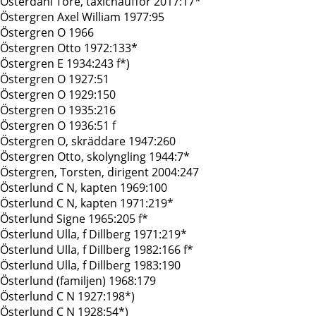
Österdahl Tore, taxichaufför 2017:17*
Östergren Axel William 1977:95
Östergren O 1966
Östergren Otto 1972:133*
Östergren E 1934:243 f*)
Östergren O 1927:51
Östergren O 1929:150
Östergren O 1935:216
Östergren O 1936:51 f
Östergren O, skräddare 1947:260
Östergren Otto, skolyngling 1944:7*
Östergren, Torsten, dirigent 2004:247
Österlund C N, kapten 1969:100
Österlund C N, kapten 1971:219*
Österlund Signe 1965:205 f*
Österlund Ulla, f Dillberg 1971:219*
Österlund Ulla, f Dillberg 1982:166 f*
Österlund Ulla, f Dillberg 1983:190
Österlund (familjen) 1968:179
Österlund C N 1927:198*)
Österlund C N 1928:54*)