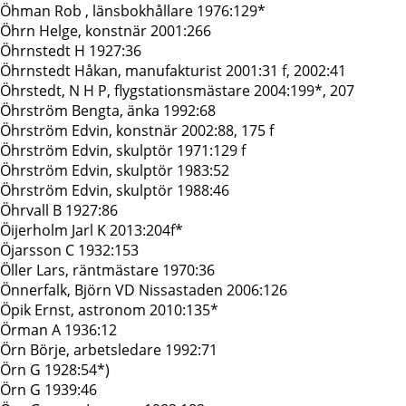
Öhman Rob , länsbokhållare 1976:129*
Öhrn Helge, konstnär 2001:266
Öhrnstedt H 1927:36
Öhrnstedt Håkan, manufakturist 2001:31 f, 2002:41
Öhrstedt, N H P, flygstationsmästare 2004:199*, 207
Öhrström Bengta, änka 1992:68
Öhrström Edvin, konstnär 2002:88, 175 f
Öhrström Edvin, skulptör 1971:129 f
Öhrström Edvin, skulptör 1983:52
Öhrström Edvin, skulptör 1988:46
Öhrvall B 1927:86
Öijerholm Jarl K 2013:204f*
Öjarsson C 1932:153
Öller Lars, räntmästare 1970:36
Önnerfalk, Björn VD Nissastaden 2006:126
Öpik Ernst, astronom 2010:135*
Örman A 1936:12
Örn Börje, arbetsledare 1992:71
Örn G 1928:54*)
Örn G 1939:46