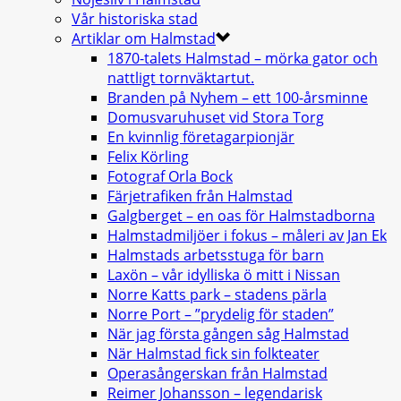
Vår historiska stad
Artiklar om Halmstad
1870-talets Halmstad – mörka gator och
nattligt tornväktartut.
Branden på Nyhem – ett 100-årsminne
Domusvaruhuset vid Stora Torg
En kvinnlig företagarpionjär
Felix Körling
Fotograf Orla Bock
Färjetrafiken från Halmstad
Galgberget – en oas för Halmstadborna
Halmstadmiljöer i fokus – måleri av Jan Ek
Halmstads arbetsstuga för barn
Laxön – vår idylliska ö mitt i Nissan
Norre Katts park – stadens pärla
Norre Port – ”prydelig för staden”
När jag första gången såg Halmstad
När Halmstad fick sin folkteater
Operasångerskan från Halmstad
Reimer Johansson – legendarisk