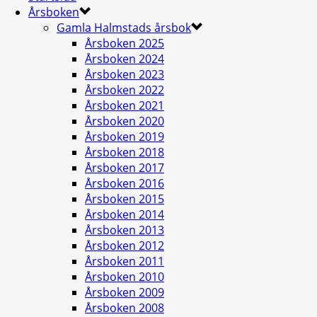
Årsboken
Gamla Halmstads årsbok
Årsboken 2025
Årsboken 2024
Årsboken 2023
Årsboken 2022
Årsboken 2021
Årsboken 2020
Årsboken 2019
Årsboken 2018
Årsboken 2017
Årsboken 2016
Årsboken 2015
Årsboken 2014
Årsboken 2013
Årsboken 2012
Årsboken 2011
Årsboken 2010
Årsboken 2009
Årsboken 2008