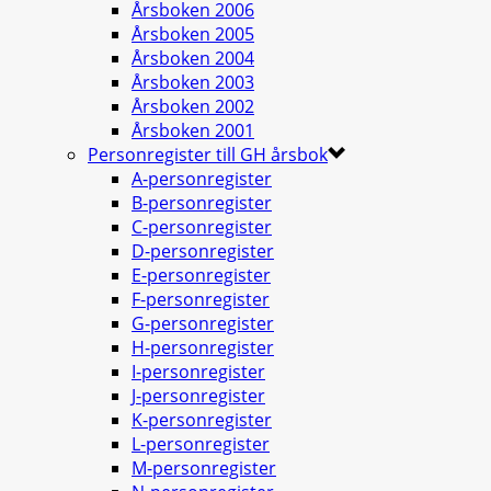
Årsboken 2006
Årsboken 2005
Årsboken 2004
Årsboken 2003
Årsboken 2002
Årsboken 2001
Personregister till GH årsbok
A-personregister
B-personregister
C-personregister
D-personregister
E-personregister
F-personregister
G-personregister
H-personregister
I-personregister
J-personregister
K-personregister
L-personregister
M-personregister