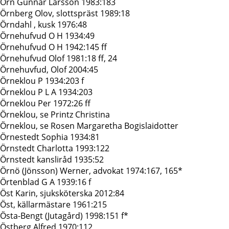
Örn Gunnar Larsson 1983:183
Örnberg Olov, slottspräst 1989:18
Örndahl , kusk 1976:48
Örnehufvud O H 1934:49
Örnehufvud O H 1942:145 ff
Örnehufvud Olof 1981:18 ff, 24
Örnehuvfud, Olof 2004:45
Örneklou P 1934:203 f
Örneklou P L A 1934:203
Örneklou Per 1972:26 ff
Örneklou, se Printz Christina
Örneklou, se Rosen Margaretha Bogislaidotter
Örnestedt Sophia 1934:81
Örnstedt Charlotta 1993:122
Örnstedt kansliråd 1935:52
Örnö (Jönsson) Werner, advokat 1974:167, 165*
Örtenblad G A 1939:16 f
Öst Karin, sjuksköterska 2012:84
Öst, källarmästare 1961:215
Östa-Bengt (Jutagård) 1998:151 f*
Östberg Alfred 1970:112