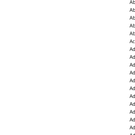
Ab
Ab
Ab
Ab
Ab
Ac
Ad
Ad
Ad
Ad
Ad
Ad
Ad
Ad
Ad
Ad
Ad