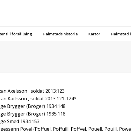
er till försäljning
Halmstads historia
Kartor
Halmstad i
:an Axelsson , soldat 2013:123
:an Karlsson , soldat 2013:121-124*
ge Brygger (Bröger) 1934:148
ge Brygger (Bröger) 1935:118
ge Smed 1934:153
gessenn Povel (Poffuel, Poffuill, Poffvel, Pouell, Pouill, Powel