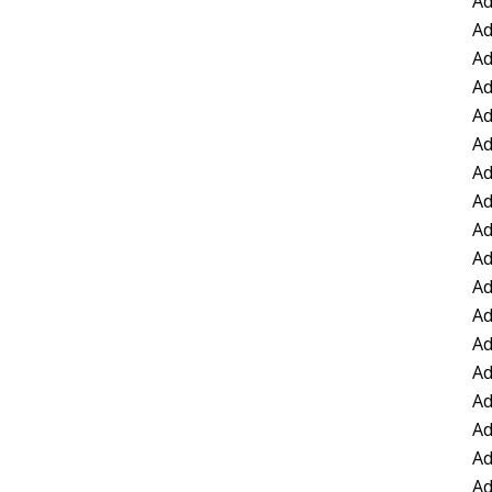
Ad
Ad
Ad
Ad
Ad
Ad
Ad
Ad
Ad
Ad
Ad
Ad
Ad
Ad
Ad
Ad
Ad
Ad