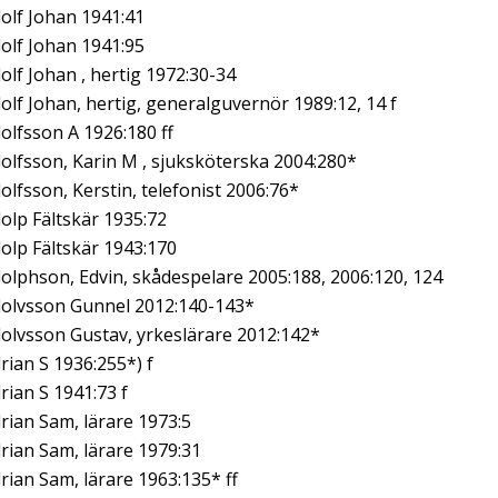
olf Johan 1941:41
olf Johan 1941:95
olf Johan , hertig 1972:30-34
olf Johan, hertig, generalguvernör 1989:12, 14 f
olfsson A 1926:180 ff
olfsson, Karin M , sjuksköterska 2004:280*
olfsson, Kerstin, telefonist 2006:76*
olp Fältskär 1935:72
olp Fältskär 1943:170
olphson, Edvin, skådespelare 2005:188, 2006:120, 124
olvsson Gunnel 2012:140-143*
olvsson Gustav, yrkeslärare 2012:142*
rian S 1936:255*) f
rian S 1941:73 f
rian Sam, lärare 1973:5
rian Sam, lärare 1979:31
rian Sam, lärare 1963:135* ff