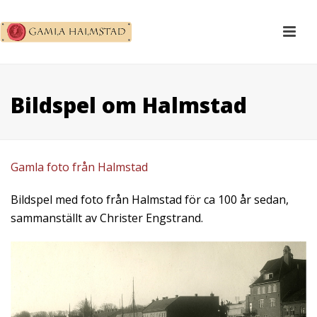
Bildspel om Halmstad
Gamla foto från Halmstad
Bildspel med foto från Halmstad för ca 100 år sedan,
sammanställt av Christer Engstrand.