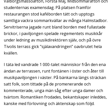
Valborgsmässoafton, Första Maj, Midsommarafton och
studenternas examensdag. På platsen framför
restaurangen stod kaféborden tätt och upptogs
samtliga vackra sommarkvällar av många Halmstadbor.
Servitriserna jagade runt bland borden med fullastade
brickor, i paviljongen spelade regementets musikkår
under ledning av musikdirektören själv, och på övre
Tivolis terrass gick ”själavandringen” oavbrutet hela
kvällen.
I täta led vandrade 1 000-talet människor från den ena
ändan av terrassen, runt fontänen i öster och åter till
musikpaviljongen i väster. På bänkarna längs sträckan
satt folk, som tittade på de promenerande och
kommenterade, unga män såg efter unga damer och
tvärtom. Romantiken frodades, bekantskaper inleddes,
kanske med förlovning och äktenskap som följd.