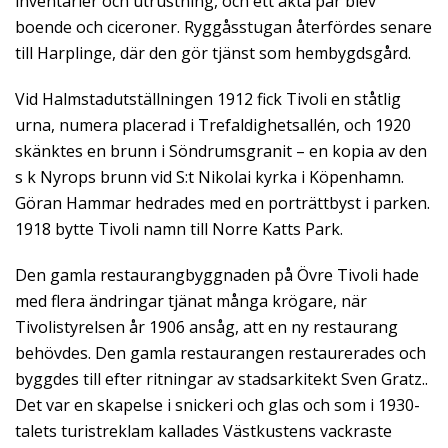
inventarier och utrustning, och ett äkta par blev
boende och ciceroner. Ryggåsstugan återfördes senare
till Harplinge, där den gör tjänst som hembygdsgård.
Vid Halmstadutställningen 1912 fick Tivoli en ståtlig
urna, numera placerad i Trefaldighetsallén, och 1920
skänktes en brunn i Söndrumsgranit – en kopia av den
s k Nyrops brunn vid S:t Nikolai kyrka i Köpenhamn.
Göran Hammar hedrades med en porträttbyst i parken.
1918 bytte Tivoli namn till Norre Katts Park.
Den gamla restaurangbyggnaden på Övre Tivoli hade
med flera ändringar tjänat många krögare, när
Tivolistyrelsen år 1906 ansåg, att en ny restaurang
behövdes. Den gamla restaurangen restaurerades och
byggdes till efter ritningar av stadsarkitekt Sven Gratz..
Det var en skapelse i snickeri och glas och som i 1930-
talets turistreklam kallades Västkustens vackraste