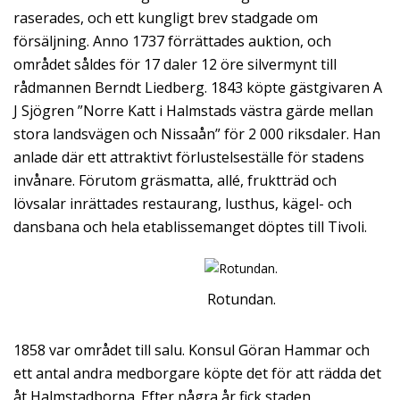
raserades, och ett kungligt brev stadgade om
försäljning. Anno 1737 förrättades auktion, och
området såldes för 17 daler 12 öre silvermynt till
rådmannen Berndt Liedberg. 1843 köpte gästgivaren A
J Sjögren ”Norre Katt i Halmstads västra gärde mellan
stora landsvägen och Nissaån” för 2 000 riksdaler. Han
anlade där ett attraktivt förlustelseställe för stadens
invånare. Förutom gräsmatta, allé, fruktträd och
lövsalar inrättades restaurang, lusthus, kägel- och
dansbana och hela etablissemanget döptes till Tivoli.
Rotundan.
1858 var området till salu. Konsul Göran Hammar och
ett antal andra medborgare köpte det för att rädda det
åt Halmstadborna. Efter några år fick staden