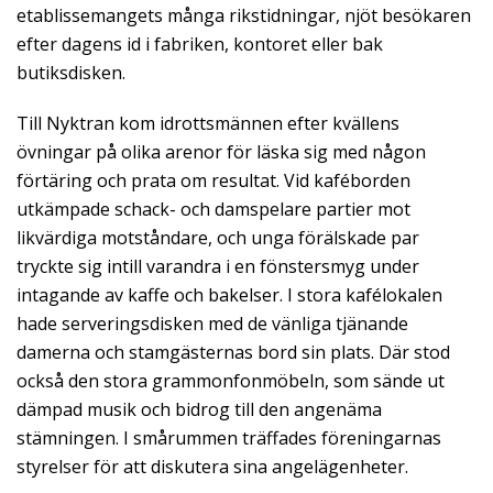
etablissemangets många rikstidningar, njöt besökaren
efter dagens id i fabriken, kontoret eller bak
butiksdisken.
Till Nyktran kom idrottsmännen efter kvällens
övningar på olika arenor för läska sig med någon
förtäring och prata om resultat. Vid kaféborden
utkämpade schack- och damspelare partier mot
likvärdiga motståndare, och unga förälskade par
tryckte sig intill varandra i en fönstersmyg under
intagande av kaffe och bakelser. I stora kafélokalen
hade serveringsdisken med de vänliga tjänande
damerna och stamgästernas bord sin plats. Där stod
också den stora grammonfonmöbeln, som sände ut
dämpad musik och bidrog till den angenäma
stämningen. I smårummen träffades föreningarnas
styrelser för att diskutera sina angelägenheter.