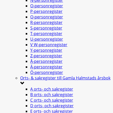
N-personregister
O-personregister
P-personregister
Q-personregister
R-personregister
S-personregister
T-personregister
U-personregister
V W-personregister
Y-personregister
Z-personregister
Å-personregister
Ä-personregister
Ö-personregister
Orts- & sakregister till Gamla Halmstads årsbok
A orts- och sakregister
B orts- och sakregister
C orts- och sakregister
D orts- och sakregister
E orts- och sakregister