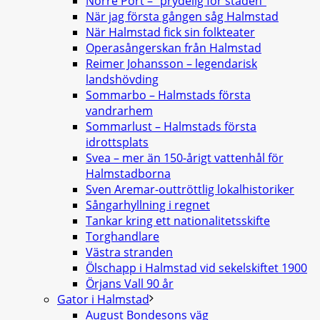
Norre Port – ”prydelig för staden”
När jag första gången såg Halmstad
När Halmstad fick sin folkteater
Operasångerskan från Halmstad
Reimer Johansson – legendarisk
landshövding
Sommarbo – Halmstads första
vandrarhem
Sommarlust – Halmstads första
idrottsplats
Svea – mer än 150-årigt vattenhål för
Halmstadborna
Sven Aremar-outtröttlig lokalhistoriker
Sångarhyllning i regnet
Tankar kring ett nationalitetsskifte
Torghandlare
Västra stranden
Ölschapp i Halmstad vid sekelskiftet 1900
Örjans Vall 90 år
Gator i Halmstad
August Bondesons väg