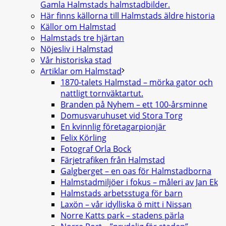
Gamla Halmstads halmstadbilder.
Här finns källorna till Halmstads äldre historia
Källor om Halmstad
Halmstads tre hjärtan
Nöjesliv i Halmstad
Vår historiska stad
Artiklar om Halmstad
1870-talets Halmstad – mörka gator och
nattligt tornväktartut.
Branden på Nyhem – ett 100-årsminne
Domusvaruhuset vid Stora Torg
En kvinnlig företagarpionjär
Felix Körling
Fotograf Orla Bock
Färjetrafiken från Halmstad
Galgberget – en oas för Halmstadborna
Halmstadmiljöer i fokus – måleri av Jan Ek
Halmstads arbetsstuga för barn
Laxön – vår idylliska ö mitt i Nissan
Norre Katts park – stadens pärla