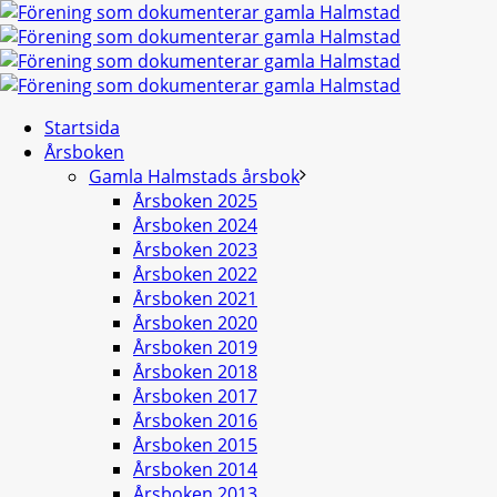
Startsida
Årsboken
Gamla Halmstads årsbok
Årsboken 2025
Årsboken 2024
Årsboken 2023
Årsboken 2022
Årsboken 2021
Årsboken 2020
Årsboken 2019
Årsboken 2018
Årsboken 2017
Årsboken 2016
Årsboken 2015
Årsboken 2014
Årsboken 2013