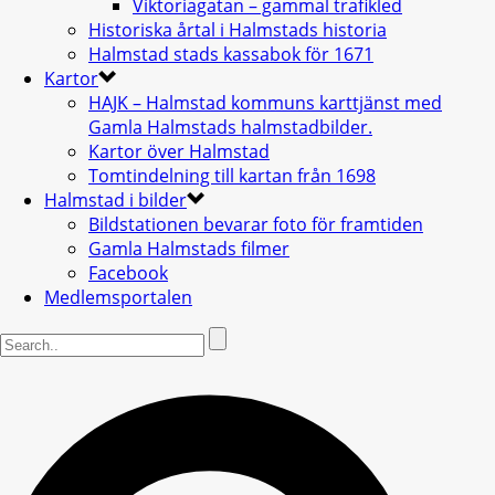
Viktoriagatan – gammal trafikled
Historiska årtal i Halmstads historia
Halmstad stads kassabok för 1671
Kartor
HAJK – Halmstad kommuns karttjänst med
Gamla Halmstads halmstadbilder.
Kartor över Halmstad
Tomtindelning till kartan från 1698
Halmstad i bilder
Bildstationen bevarar foto för framtiden
Gamla Halmstads filmer
Facebook
Medlemsportalen