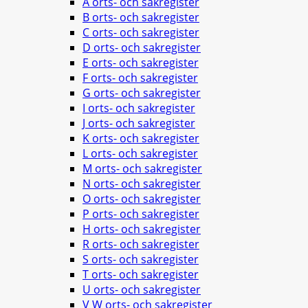
A orts- och sakregister
B orts- och sakregister
C orts- och sakregister
D orts- och sakregister
E orts- och sakregister
F orts- och sakregister
G orts- och sakregister
I orts- och sakregister
J orts- och sakregister
K orts- och sakregister
L orts- och sakregister
M orts- och sakregister
N orts- och sakregister
O orts- och sakregister
P orts- och sakregister
H orts- och sakregister
R orts- och sakregister
S orts- och sakregister
T orts- och sakregister
U orts- och sakregister
V W orts- och sakregister