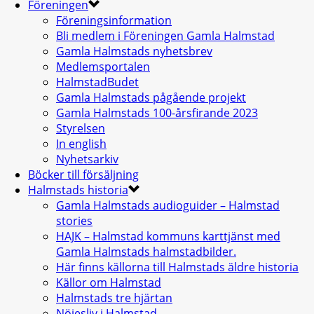
Föreningen
Föreningsinformation
Bli medlem i Föreningen Gamla Halmstad
Gamla Halmstads nyhetsbrev
Medlemsportalen
HalmstadBudet
Gamla Halmstads pågående projekt
Gamla Halmstads 100-årsfirande 2023
Styrelsen
In english
Nyhetsarkiv
Böcker till försäljning
Halmstads historia
Gamla Halmstads audioguider – Halmstad
stories
HAJK – Halmstad kommuns karttjänst med
Gamla Halmstads halmstadbilder.
Här finns källorna till Halmstads äldre historia
Källor om Halmstad
Halmstads tre hjärtan
Nöjesliv i Halmstad