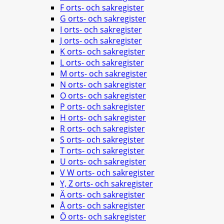
F orts- och sakregister
G orts- och sakregister
I orts- och sakregister
J orts- och sakregister
K orts- och sakregister
L orts- och sakregister
M orts- och sakregister
N orts- och sakregister
O orts- och sakregister
P orts- och sakregister
H orts- och sakregister
R orts- och sakregister
S orts- och sakregister
T orts- och sakregister
U orts- och sakregister
V W orts- och sakregister
Y, Z orts- och sakregister
Ä orts- och sakregister
Å orts- och sakregister
Ö orts- och sakregister