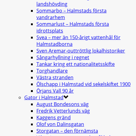
landshövding
Sommarbo – Halmstads första
vandrarhem
Sommarlust – Halmstads första
idrottsplats
Svea – mer än 150-årigt vattenhål för
Halmstadborna
Sven Aremar-outtröttlig lokalhistoriker
Sångarhyllning i regnet
Tankar kring ett nationalitetsskifte
Torghandlare
Västra stranden
Ölschapp i Halmstad vid sekelskiftet 1900
Örjans Vall 90 år
Gator i Halmstad
August Bondesons väg
Fredrik Vetterlunds väg
Kaggens gränd
Olof von Dalinsgatan
Storgatan – den förnämsta