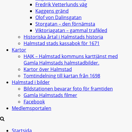
Fredrik Vetterlunds väg
Kaggens gränd
Olof von Dalinsgatan
Storgatan – den förnämsta
Viktoriagatan – gammal trafikled
Historiska årtal i Halmstads historia
Halmstad stads kassabok för 1671
Kartor
HAJK – Halmstad kommuns karttjänst med
Gamla Halmstads halmstadbilder.
Kartor över Halmstad
Tomtindelning till kartan från 1698
Halmstad i bilder
Bildstationen bevarar foto för framtiden
Gamla Halmstads filmer
Facebook
Medlemsportalen
Startsida