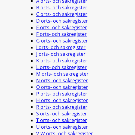
A orts- och sakregister
B orts- och sakregister
C orts- och sakregister
D orts- och sakregister
E orts- och sakregister
F orts- och sakregister
G orts- och sakregister
I orts- och sakregister
J orts- och sakregister
K orts- och sakregister
L orts- och sakregister
M orts- och sakregister
N orts- och sakregister
O orts- och sakregister
P orts- och sakregister
H orts- och sakregister
R orts- och sakregister
S orts- och sakregister
T orts- och sakregister
U orts- och sakregister
V W orts- och sakregister