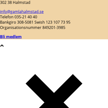
302 38 Halmstad
info@gamlahalmstad.se
Telefon 035-21 40 40
Bankgiro 308-5081 Swish 123 107 73 95
Organisationsnummer 849201-3985
Bli medlem