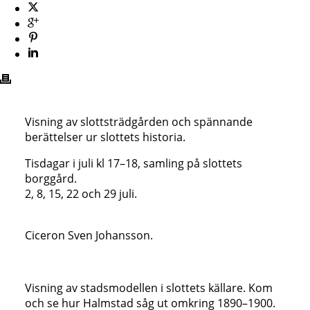
Visning av slottsträdgården och spännande
berättelser ur slottets historia.
Tisdagar i juli kl 17–18, samling på slottets
borggård.
2, 8, 15, 22 och 29 juli.
Ciceron Sven Johansson.
Visning av stadsmodellen i slottets källare. Kom
och se hur Halmstad såg ut omkring 1890–1900.