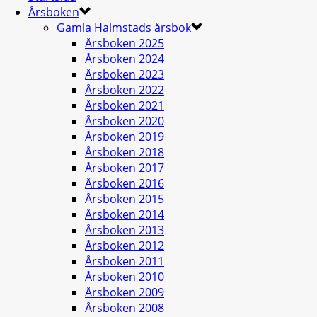
Årsboken
Gamla Halmstads årsbok
Årsboken 2025
Årsboken 2024
Årsboken 2023
Årsboken 2022
Årsboken 2021
Årsboken 2020
Årsboken 2019
Årsboken 2018
Årsboken 2017
Årsboken 2016
Årsboken 2015
Årsboken 2014
Årsboken 2013
Årsboken 2012
Årsboken 2011
Årsboken 2010
Årsboken 2009
Årsboken 2008