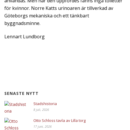
användas. Men när den uppfördes fanns inga toiletter
för kvinnor. Norre Katts urinoaren är tillverkad av
Göteborgs mekaniska och ett tänkbart
byggnadsminne.
Lennart Lundborg
SENASTE NYTT
Stadshistoria
8 juli, 2026
Otto Schloss tavla av Lilla torg
17 juni, 2026