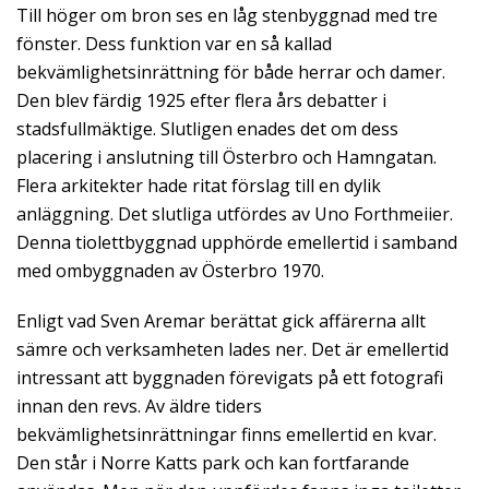
Till höger om bron ses en låg stenbyggnad med tre
fönster. Dess funktion var en så kallad
bekvämlighetsinrättning för både herrar och damer.
Den blev färdig 1925 efter flera års debatter i
stadsfullmäktige. Slutligen enades det om dess
placering i anslutning till Österbro och Hamngatan.
Flera arkitekter hade ritat förslag till en dylik
anläggning. Det slutliga utfördes av Uno Forthmeiier.
Denna tiolettbyggnad upphörde emellertid i samband
med ombyggnaden av Österbro 1970.
Enligt vad Sven Aremar berättat gick affärerna allt
sämre och verksamheten lades ner. Det är emellertid
intressant att byggnaden förevigats på ett fotografi
innan den revs. Av äldre tiders
bekvämlighetsinrättningar finns emellertid en kvar.
Den står i Norre Katts park och kan fortfarande