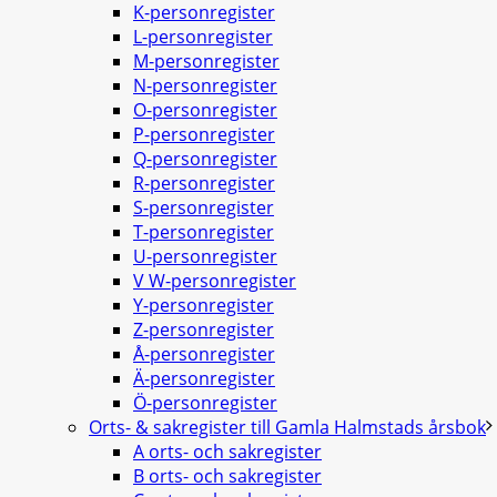
K-personregister
L-personregister
M-personregister
N-personregister
O-personregister
P-personregister
Q-personregister
R-personregister
S-personregister
T-personregister
U-personregister
V W-personregister
Y-personregister
Z-personregister
Å-personregister
Ä-personregister
Ö-personregister
Orts- & sakregister till Gamla Halmstads årsbok
A orts- och sakregister
B orts- och sakregister