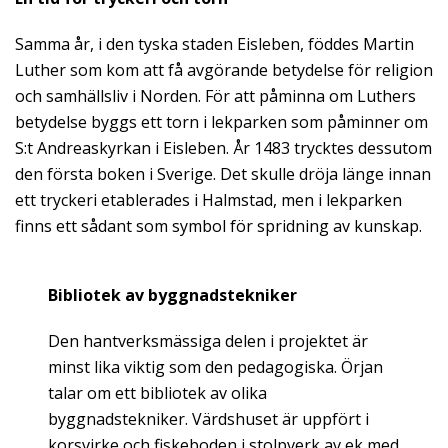
Samma år, i den tyska staden Eisleben, föddes Martin
Luther som kom att få avgörande betydelse för religion
och samhällsliv i Norden. För att påminna om Luthers
betydelse byggs ett torn i lekparken som påminner om
S:t Andreaskyrkan i Eisleben. År 1483 trycktes dessutom
den första boken i Sverige. Det skulle dröja länge innan
ett tryckeri etablerades i Halmstad, men i lekparken
finns ett sådant som symbol för spridning av kunskap.
Bibliotek av byggnadstekniker
Den hantverksmässiga delen i projektet är
minst lika viktig som den pedagogiska. Örjan
talar om ett bibliotek av olika
byggnadstekniker. Värdshuset är uppfört i
korsvirke och fiskeboden i stolpverk av ek med